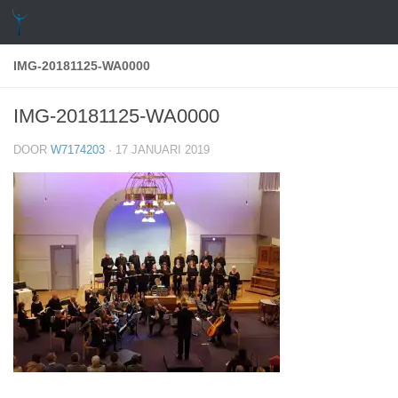
Doorgaan naar inhoud
IMG-20181125-WA0000
IMG-20181125-WA0000
DOOR
W7174203
·
17 JANUARI 2019