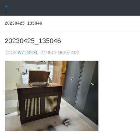
Doorgaan naar inhoud
20230425_135046
20230425_135046
DOOR
W7174203
·
27 DECEMBER 2023