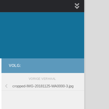
 herinner u de namen
rd
VOLG:
VORIGE VERHAAL
cropped-IMG-20181125-WA0000-3.jpg