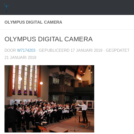
Doorgaan naar inhoud
OLYMPUS DIGITAL CAMERA
OLYMPUS DIGITAL CAMERA
DOOR
W7174203
· GEPUBLICEERD
17 JANUARI 2019
· GEÜPDATET
21 JANUARI 2019